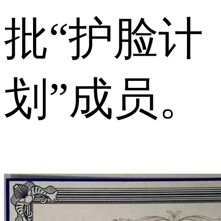
批“护脸计
划”成员。