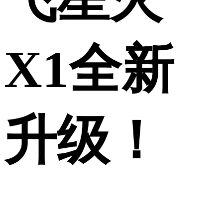
X1全新
升级！