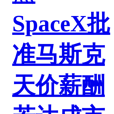
SpaceX批
准马斯克
天价薪酬