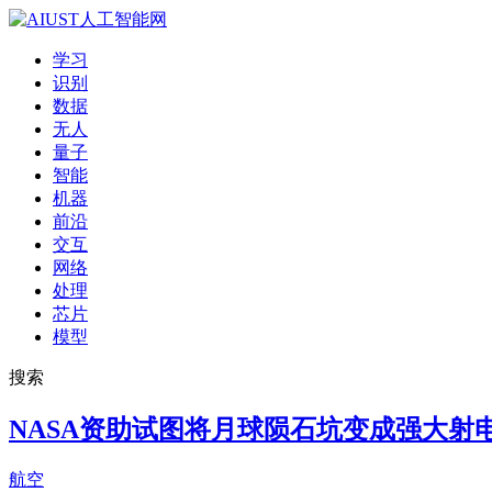
学习
识别
数据
无人
量子
智能
机器
前沿
交互
网络
处理
芯片
模型
搜索
NASA资助试图将月球陨石坑变成强大射
航空