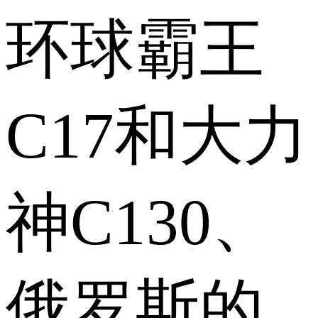
环球霸王
C17和大力
神C130、
俄罗斯的