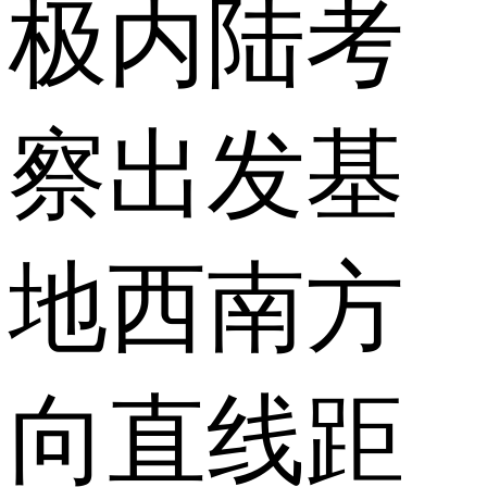
极内陆考
察出发基
地西南方
向直线距