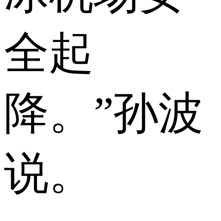
全起
降。”孙波
说。