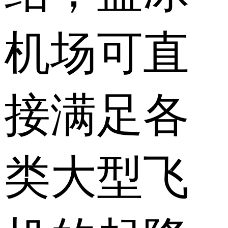
机场可直
接满足各
类大型飞