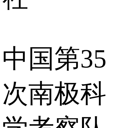
中国第35
次南极科