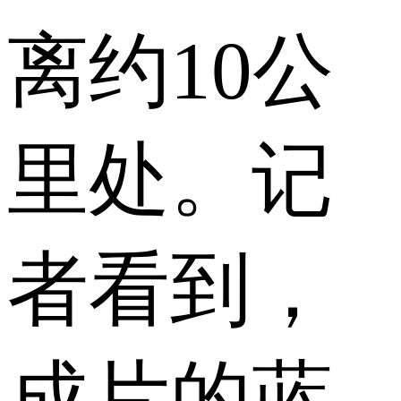
离约10公
里处。记
者看到，
成片的蓝