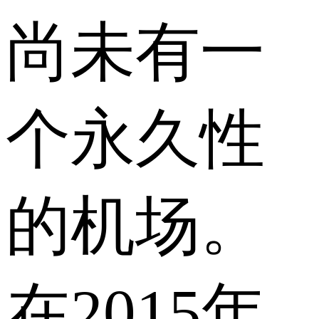
尚未有一
个永久性
的机场。
在2015年