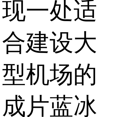
现一处适
合建设大
型机场的
成片蓝冰