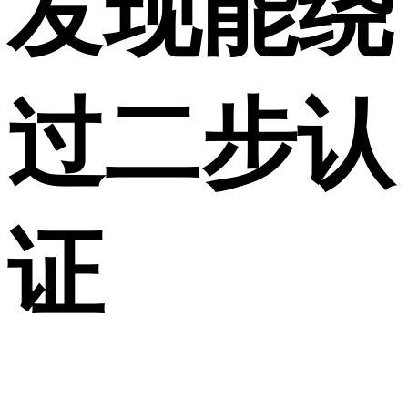
发现能绕
过二步认
证