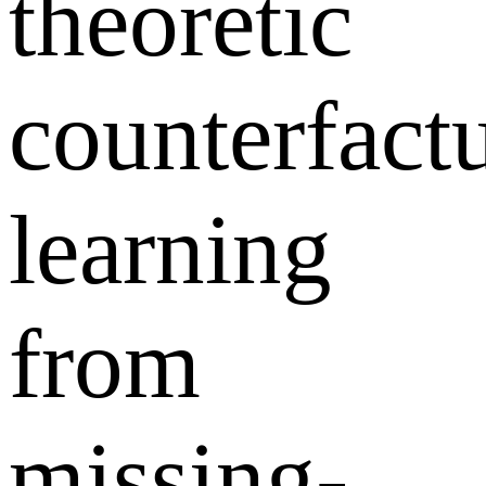
theoretic
counterfact
learning
from
missing-