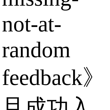
not-at-
random
feedback
且成功入