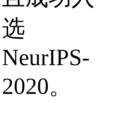
选
NeurIPS-
2020。