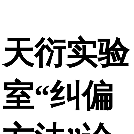
天衍实验
室“纠偏