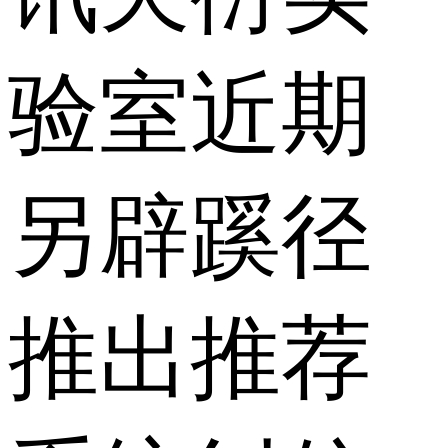
验室近期
另辟蹊径
推出推荐