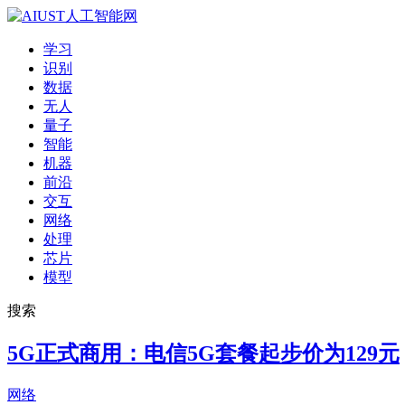
学习
识别
数据
无人
量子
智能
机器
前沿
交互
网络
处理
芯片
模型
搜索
5G正式商用：电信5G套餐起步价为129元
网络