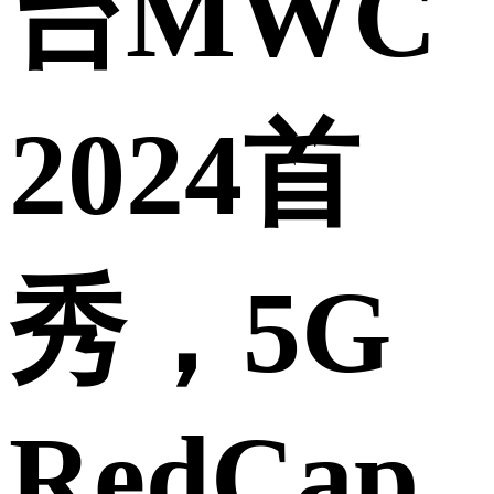
台MWC
2024首
秀，5G
RedCap