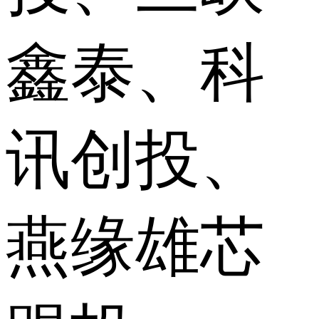
鑫泰、科
讯创投、
燕缘雄芯