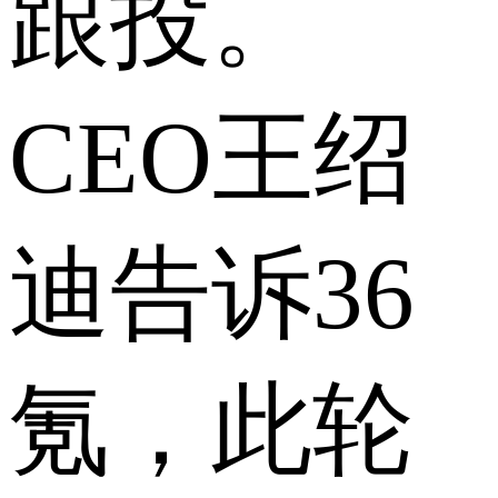
跟投。
CEO王绍
迪告诉36
氪，此轮