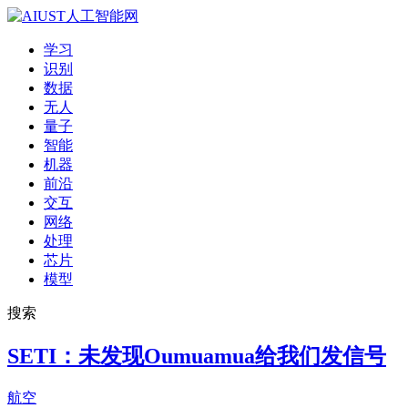
学习
识别
数据
无人
量子
智能
机器
前沿
交互
网络
处理
芯片
模型
搜索
SETI：未发现Oumuamua给我们发信号
航空