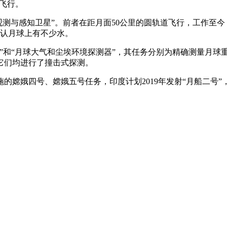
月飞行。
月球坑观测与感知卫星”。前者在距月面50公里的圆轨道飞行，工作
确认月球上有不少水。
实验室”和“月球大气和尘埃环境探测器”，其任务分别为精确测量
它们均进行了撞击式探测。
的嫦娥四号、嫦娥五号任务，印度计划2019年发射“月船二号”