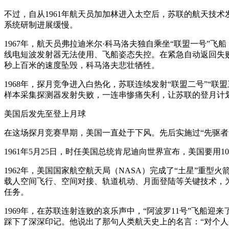
不过，自从1961年航天员加加林进入太空后，苏联的航天技
系统研制进展缓慢。
1967年，航天员弗拉迪米尔·科马洛夫独自乘坐“联盟一号”
线电短波发射器无法使用、飞船姿态失控。在紧急自动返回失
秒上百米的速度坠毁，科马洛夫悲壮牺牲。
1968年，探月竞争进入白热化，苏联连续发射“联盟二号”“联
样本采集探测器发射失败，一连串惨痛失利，让苏联的登月计
美国后发先至登上月球
在这场探月竞赛早期，美国一直处于下风。先后实施过“先驱者”
1961年5月25日，时任美国总统肯尼迪向世界宣布，美国要
1962年，美国国家航空航天局（NASA）完成了“土星”重型火
载人空间飞行、空间对接、轨道机动、月面登陆等关键技术，为登月
任务。
1969年，在苏联连射连败的哀乐声中，“阿波罗11号”飞船迎
踩下了深深印记。他说出了那句人类航天史上的名言：“对个人