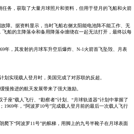
探测任务，获取了大量月球照片和资料，但用于登月的飞船和火箭
系列故障。据资料显示，当时飞船右侧太阳能电池阵不能工作、无
，飞船的主降落伞和备用降落伞缠绕在一起无法打开，最终以每
969年，其发射的月球车升空后爆炸、N-1火箭首飞坠毁、月表
波罗计划实现载人登月时，美国完成了对苏联的反超。
此前缓慢推进的航天发展带来了强大激励。
“双子座”载人飞行、“勘察者”计划、“月球轨道器”计划中掌握了
1969年，“阿波罗10号”完成载人登月前的最后一次载人飞行
特朗爬下“阿波罗11号”的舷梯，用脚上的九号半靴子在月球表面