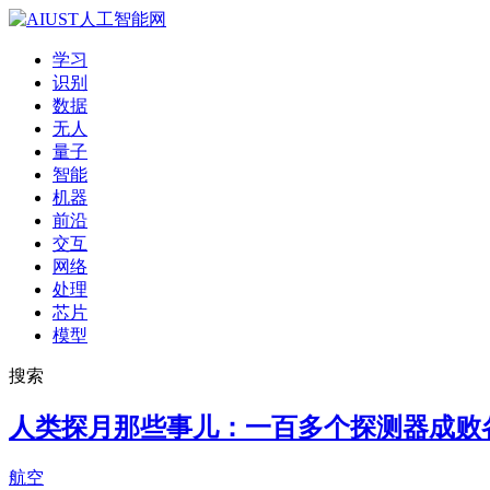
学习
识别
数据
无人
量子
智能
机器
前沿
交互
网络
处理
芯片
模型
搜索
人类探月那些事儿：一百多个探测器成败
航空