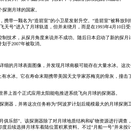
个探测月球的国家。
测器，携带一颗名为“造箭室”的小卫星发射升空。“造箭室”被释
飞天号”进入了月球轨道，但并未绕月，而是在1993年4月10日
制技术，从探月角度来说并不成功。随后日本启动了新的探月计划，
划于2007年被取消。
当时最详细的月球表面图像，并发现月球南极可能存在大量水冰。
实月球上有水冰。它在寿命末期携带美国天文学家苏梅克的骨灰，撞
。它是世界上首个正式应用太阳能电推进系统飞向月球的探测器。
号”探测器，并将这次任务称为“阿波罗计划后规模最大的月球探测
身了“探月俱乐部”。该探测器除了对月球地质结构和矿物资源进行
印度后续选择月球车着陆位置积累资料。不过“月船一号”并未按计