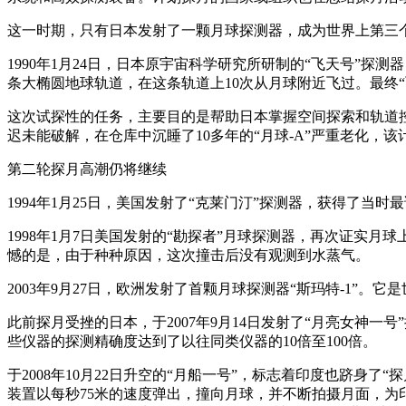
这一时期，只有日本发射了一颗月球探测器，成为世界上第三
1990年1月24日，日本原宇宙科学研究所研制的“飞天号”探
条大椭圆地球轨道，在这条轨道上10次从月球附近飞过。最终“
这次试探性的任务，主要目的是帮助日本掌握空间探索和轨道控
迟未能破解，在仓库中沉睡了10多年的“月球-A”严重老化，该计
第二轮探月高潮仍将继续
1994年1月25日，美国发射了“克莱门汀”探测器，获得了
1998年1月7日美国发射的“勘探者”月球探测器，再次证
憾的是，由于种种原因，这次撞击后没有观测到水蒸气。
2003年9月27日，欧洲发射了首颗月球探测器“斯玛特-1”
此前探月受挫的日本，于2007年9月14日发射了“月亮女神一
些仪器的探测精确度达到了以往同类仪器的10倍至100倍。
于2008年10月22日升空的“月船一号”，标志着印度也跻
装置以每秒75米的速度弹出，撞向月球，并不断拍摄月面，为