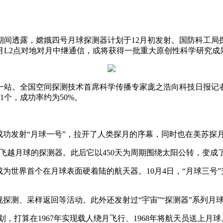
期间透露，嫦娥四号月球探测器计划于12月初发射。国防科工
月L2点对地对月中继通信，或将获得一批重大原创性科学研究成
。全国空间探测技术首席科学传播专家庞之浩向科技日报记者介绍，
1个，成功率约为50%。
终于成功发射“月球一号”，拉开了人类探月的序幕，同时也在美苏探
首个飞越月球的探测器。此后它以450天为周期围绕太阳公转，变成
，成为世界首个在月球表面硬着陆的航天器。10月4日，“月球三号
巡视探测、采样返回等活动。此外还发射过“宇宙”“探测器”系列月
划，打算在1967年实现载人绕月飞行、1968年将航天员送上月球