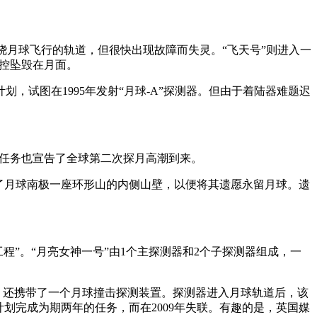
放到绕月球飞行的轨道，但很快出现故障而失灵。“飞天号”则进入一
受控坠毁在月面。
试图在1995年发射“月球-A”探测器。但由于着陆器难题迟
这次任务也宣告了全球第二次探月高潮到来。
击了月球南极一座环形山的内侧山壁，以便将其遗愿永留月球。遗
工程”。“月亮女神一号”由1个主探测器和2个子探测器组成，一
调查，还携带了一个月球撞击探测装置。探测器进入月球轨道后，该
划完成为期两年的任务，而在2009年失联。有趣的是，英国媒