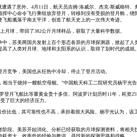
船就遭遇了意外。4月11日，航天员吉姆·洛威尔、杰克·斯威格
指挥中心命令飞行乘组放弃登月，转移到没有受损的登月舱，绕
使飞船溅落于南太平洋，创造了航天史上的一次伟大奇迹。
员送上月球，带回了382公斤月球样品，获取了大量科学数据。
争中，苏美两国共发射上百个形态各异的月球探测器，掀起了人
提高了人类对月球、地球和太阳系的认识，取得了划时代的成就
登月竞争，美国也从狂热中冷却，停止了登月活动。
箭，相当于烧掉一艘航空母舰。”中国航天科工二院研究员杨宇光
罗登月飞船比等重黄金贵十多倍。阿波罗计划历时11年，耗资25
承受了巨大的经济压力。
了性价比低，其可靠性也不高，承担着很大风险。杨宇光认为，该
思考阶段。美苏开始消化、分析已经获取的月球探测资料，将相关
动耗资大、效率低的经验与教训，寻找新的探测思路和战略。