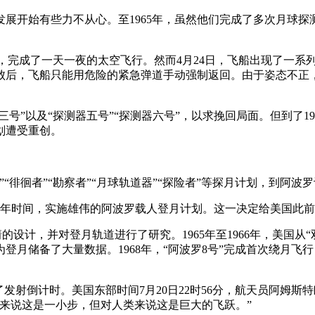
术发展开始有些力不从心。至1965年，虽然他们完成了多次月球
飞船，完成了一天一夜的太空飞行。然而4月24日，飞船出现了一
败后，飞船只能用危险的紧急弹道手动强制返回。由于姿态不正
盟三号”以及“探测器五号”“探测器六号”，以求挽回局面。但到了1
划遭受重创。
“徘徊者”“勘察者”“月球轨道器”“探险者”等探月计划，到阿
用10年时间，实施雄伟的阿波罗载人登月计划。这一决定给美国
箭的设计，并对登月轨道进行了研究。1965年至1966年，美国从
储备了大量数据。1968年，“阿波罗8号”完成首次绕月飞行；
来了发射倒计时。美国东部时间7月20日22时56分，航天员阿姆斯
来说这是一小步，但对人类来说这是巨大的飞跃。”