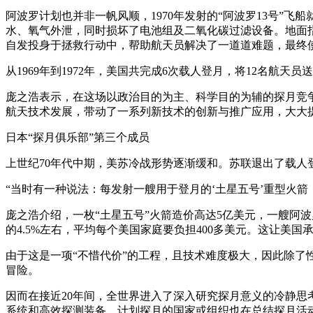
阿波罗计划也并非一帆风顺，1970年发射的“阿波罗13号”飞
水、氧气外泄，同时损坏了电池组及二氧化碳过滤设备。地面
自发投身于拯救行动中，帮助航天员解决了一道道难题，最终
从1969年到1972年，美国共完成6次载人登月，将12名航天
庞之浩表示，在这场以政治目的为主、科学目的为辅的探月竞
航天技术发展，带动了一系列新技术的创新与推广应用，大大
日本“探月俱乐部”第三个成员
上世纪70年代中期，美苏冷战形势逐渐缓和。苏联退出了载人
“当时有一种说法：每发射一艘用于登月的‘土星五号’重型火
庞之浩介绍，一枚“土星五号”火箭造价高达5亿美元，一艘阿波
的4.5%左右，平均每个美国家庭要负担400多美元。这让美国
由于这是一项“不惜代价”的工程，且技术难度极大，因此除
冒险。
因而在接近20年间，全世界进入了深入研究探月意义的冷静
系统和高效探测装备。计划探月的国家或组织也在总结探月活