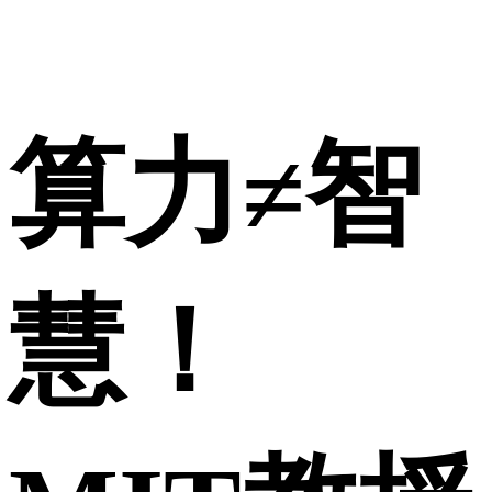
算力≠智
慧！