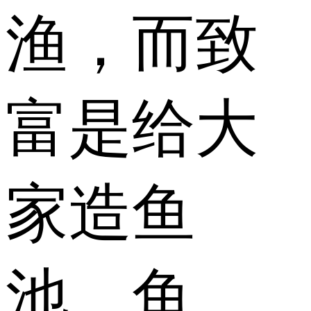
渔，而致
富是给大
家造鱼
池、鱼