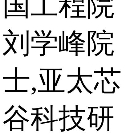
国工程院
刘学峰院
士,亚太芯
谷科技研