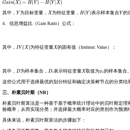
Y
X
H
(
Y
)
Y
其中，
为目标变量，
为特征变量，
表示样本集合
的
4、信息增益比（Gain Ratio）公式：
I
V
(
X
)
X
其中，
为特征变量
的固有值（Intrinsic Value）：
D
D
i
X
x
i
其中，
为样本集合，
表示特征变量
取值为
的样本集合
这些公式用于选择最优的划分特征和确定决策树节点的分类结
三、朴素贝叶斯（NB）
朴素贝叶斯算法是一种基于基于概率统计理论中的贝叶斯定理
验概率，从而实现分类；并选择最大概率对应的类别作为预测
具体来说，朴素贝叶斯算法的步骤如下：