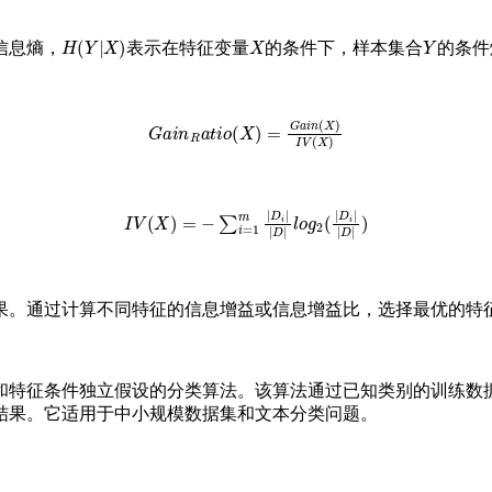
H
(
Y
|
X
)
X
Y
信息熵，
表示在特征变量
的条件下，样本集合
的条件
G
a
i
n
R
a
t
i
o
(
X
)
=
G
a
i
n
(
X
)
I
V
(
X
)
I
V
(
X
)
=
−
∑
i
=
1
m
|
D
i
|
|
D
|
l
o
g
2
(
|
D
i
|
|
D
|
)
。
果。通过计算不同特征的信息增益或信息增益比，选择最优的特
和特征条件独立假设的分类算法。该算法通过已知类别的训练数
结果。它适用于中小规模数据集和文本分类问题。