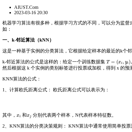
AIUST.Com
2023-03-16 20:30
机器学习算法有很多种，根据学习方式的不同，可以分为监督
如：
一、k-邻近算法（kNN）
这是一种基于实例的分类算法，它根据给定样本的最近的k个
T
=
(
x
i
,
y
i
)
,
⋯
k-邻近算法的公式是这样的：给定一个训练数据集
然后根据这 k 个实例的类别标签进行投票或加权，得到 x 的预
KNN算法的公式：
1、计算欧氏距离公式： 欧氏距离公式可以表示为：
x
i
x
j
其中，
和
分别代表两个样本，N代表样本特征数。
2、KNN算法的分类决策规则： KNN算法中通常使用简单