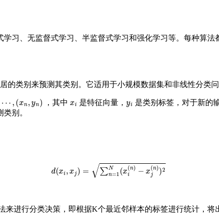
式学习、无监督式学习、半监督式学习和强化学习等。每种算法
邻居的类别来预测其类别。它适用于小规模数据集和非线性分类
,
(
x
n
,
y
n
)
x
i
y
i
，其中
是特征向量，
是类别标签，对于新的输入
测类别。
d
(
x
i
,
x
j
)
=
∑
n
=
1
N
(
x
i
(
n
)
−
x
j
(
n
)
)
2
投票法来进行分类决策，即根据K个最近邻样本的标签进行统计，