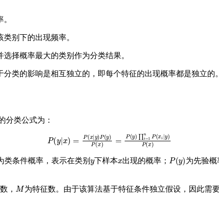
率。
在该类别下的出现频率。
，并选择概率最大的类别作为分类结果。
于分类的影响是相互独立的，即每个特征的出现概率都是独立的
的分类公式为：
P
(
y
|
x
)
=
P
(
x
|
y
)
P
(
y
)
P
(
x
)
=
P
(
y
)
∏
i
=
1
n
P
(
x
i
|
y
)
P
(
x
)
y
x
P
(
y
)
为类条件概率，表示在类别
下样本
出现的概率；
为先验概
M
本数，
为特征数。由于该算法基于特征条件独立假设，因此需