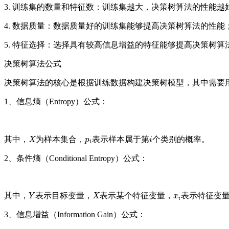
3. 训练集的数量和特征数：训练集越大，决策树算法的性能越
4. 数据质量：数据质量好的训练集能够提高决策树算法的性能
5. 特征选择：选择具有较高信息增益的特征能够提高决策树算
决策树算法公式
决策树算法的核心是根据训练数据构建决策树模型，其中需要
1、信息熵（Entropy）公式：
X
p
i
i
其中，
为样本集合，
表示样本属于第
个类别的概率。
2、条件熵（Conditional Entropy）公式：
Y
X
x
i
其中，
表示目标变量，
表示某个特征变量，
表示特征变
3、信息增益（Information Gain）公式：
G
a
i
n
(
X
)
=
H
(
Y
)
−
H
(
Y
|
X
)