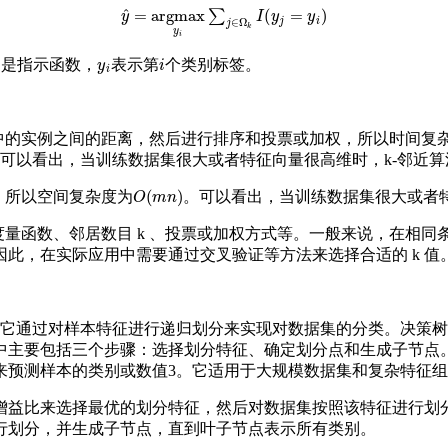
y
^
=
argmax
y
i
∑
j
∈
Ω
k
I
(
y
j
=
y
i
)
y
i
i
是指示函数，
表示第
个类别标签。
中的实例之间的距离，然后进行排序和投票或加权，所以时间复
。可以看出，当训练数据集很大或者特征向量很高维时，k-邻近
O
(
m
n
)
，所以空间复杂度为
。可以看出，当训练数据集很大或者特
量函数、邻居数目 k 、投票或加权方式等。一般来说，在相同
因此，在实际应用中需要通过交叉验证等方法来选择合适的 k 值
回归方法，它通过对样本特征进行递归划分来实现对数据集的分类。
中主要包括三个步骤：选择划分特征、确定划分点和生成子节点
来预测样本的类别或数值3。它适用于大规模数据集和复杂特征
增益比来选择最优的划分特征，然后对数据集按照该特征进行划
行划分，并生成子节点，直到叶子节点表示所有类别。