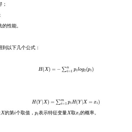
好；
；
法的性能。
用到以下几个公式：
H
(
X
)
=
−
∑
i
=
1
n
p
i
l
o
g
2
(
p
i
)
H
(
Y
|
X
)
=
∑
i
=
1
m
p
i
H
(
Y
|
X
=
x
i
)
X
i
p
i
X
x
i
量
的第
个取值，
表示特征变量
取
的概率。