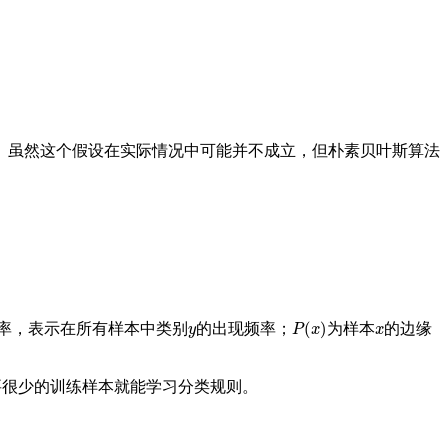
。虽然这个假设在实际情况中可能并不成立，但朴素贝叶斯算法
y
P
(
x
)
x
率，表示在所有样本中类别
的出现频率；
为样本
的边缘
要很少的训练样本就能学习分类规则。