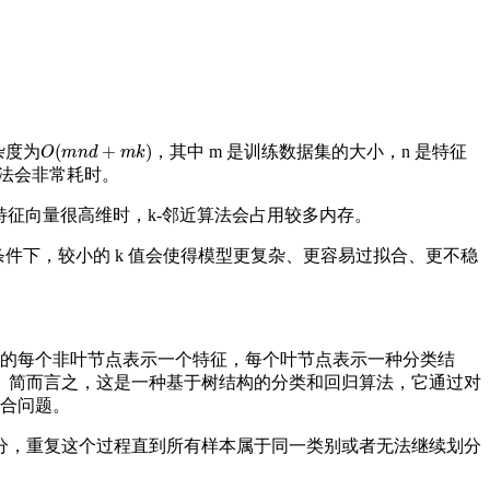
O
(
m
n
d
+
m
k
)
杂度为
，其中 m 是训练数据集的大小，n 是特征
算法会非常耗时。
征向量很高维时，k-邻近算法会占用较多内存。
条件下，较小的 k 值会使得模型更复杂、更容易过拟合、更不稳
。
决策树的每个非叶节点表示一个特征，每个叶节点表示一种分类结
。简而言之，这是一种基于树结构的分类和回归算法，它通过对
组合问题。
分，重复这个过程直到所有样本属于同一类别或者无法继续划分