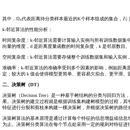
Ω
k
I
(
⋅
)
其中，
代表距离待分类样本最近的K个样本组成的集合，
k-邻近算法的性能分析：
时间复杂度：k-邻近算法需要计算输入实例与所有训练数据集
向量的维度，d 是距离度量函数的时间复杂度，k 是邻居数目
空间复杂度：k-邻近算法需要存储整个训练数据集和输入实例
准确率：k-邻近算法的准确率受到多个因素的影响，例如距离度
定；较大的 k 值会使得模型更简单、更容易欠拟合、更平滑。
二、决策树（DT）
决策树（Decision Tree）是一种基于树结构的分类与
果。决策树的建立过程就是根据训练集构建树模型的过程，其
特征进行分裂和剪枝来构建一棵决策树，并根据决策树的路径
决策树算法的基本原理是通过计算每个特征的信息增益或信息
为止。决策树分类算法在每个节点处采用一定的规则对特征进