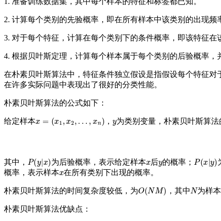
1. 准备训练数据集，其中每个样本的特征和标签都已知。
2. 计算每个类别的先验概率，即在所有样本中该类别的出现频
3. 对于每个特征，计算在每个类别下的条件概率，即该特征
4. 根据贝叶斯定理，计算每个样本属于每个类别的后验概率
在朴素贝叶斯算法中，特征条件独立假设是指假设每个特征对
在许多实际问题中表现出了很好的分类性能。
朴素贝叶斯算法的公式如下：
x
=
(
x
1
,
x
2
,
…
,
x
n
)
y
给定样本
，
为类别变量，朴素贝叶斯算法
P
(
y
|
x
)
x
y
P
(
x
|
y
)
其中，
为后验概率，表示给定样本
后
的概率；
x
概率，表示样本
在所有类别下出现的概率。
O
(
N
M
)
N
朴素贝叶斯算法的时间复杂度较低，为
，其中
为样
朴素贝叶斯算法优缺点：