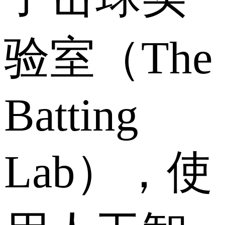
验室（The
Batting
Lab），使