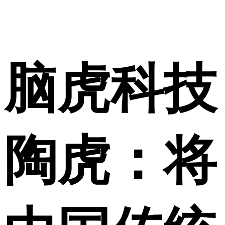
脑虎科技
陶虎：将