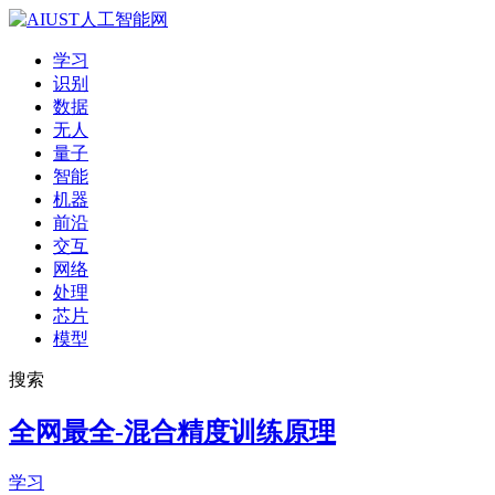
学习
识别
数据
无人
量子
智能
机器
前沿
交互
网络
处理
芯片
模型
搜索
全网最全-混合精度训练原理
学习