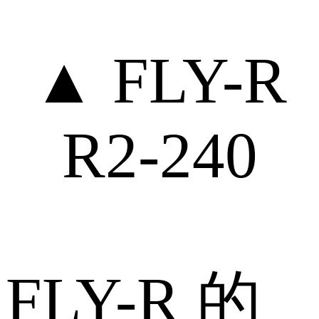
▲ FLY-R
R2-240
FLY-R 的