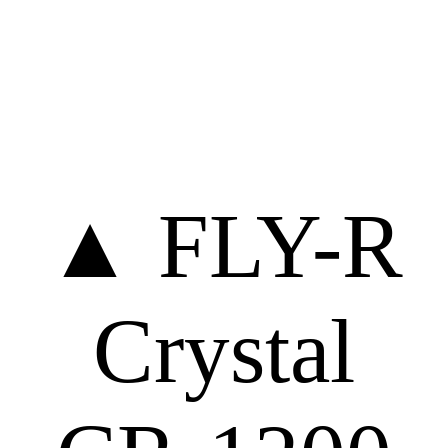
▲ FLY-R
Crystal