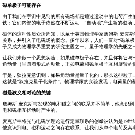
磁单极子可能存在
由于我们在宇宙中见到的所有磁场都是通过运动中的电荷产生
铁；它们内部的电子依然在不断运动，“自动地”产生新的磁场
磁体的这种性质众所周知，以至于英国物理学家詹姆斯·麦克斯韦（J
关系，并引入了电磁场的概念。多年以来，人们一直对“磁单
子又成为物理学界重要的研究主题之一。量子物理学的先驱之一、
让我们来做一个思想实验，如果磁单极子存在，并且你将它与
角动量（呈圆圈形式的动量，正如电荷和磁单极子互相旋转的
于是，狄拉克意识到，如果角动量是量子化的，那么这些粒子
这就是“狄拉克量子化条件”。物理学家的实验发现，电荷量
磁是狭义相对论的关键
詹姆斯·麦克斯韦发现的电和磁之间的联系并不简单，他意识
电和磁相互扰动时产生的。
麦克斯韦将光与电磁学理论进行定量联系的创举被认为是19
他意识到电、磁和运动之间存在联系。让我们从单个电荷及其