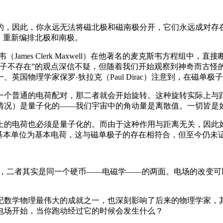
的，因此，你永远无法将磁北极和磁南极分开，它们永远成对存
，重新编排北极和南极。
ames Clerk Maxwell）在他著名的麦克斯韦方程组中
极子不存在”的观点深信不疑，但随着我们开始观察到神奇而古怪
英国物理学家保罗·狄拉克（Paul Dirac）注意到，在磁单
一个普通的电荷配对，那二者就会开始旋转。这种旋转实际上与
情况）是量子化的——我们宇宙中的角动量是离散值。一切皆是
上的电荷也必须是量子化的。而由于这种作用与距离无关，因此
的基本单位为基本电荷，这与磁单极子的存在相符合，但至今仍未
到，二者其实是同一个硬币——电磁学——的两面。电场的改变
世纪数学物理最伟大的成就之一，也深刻影响了后来的物理学家，
电场开始，当你跑动经过它的时候会发生什么？