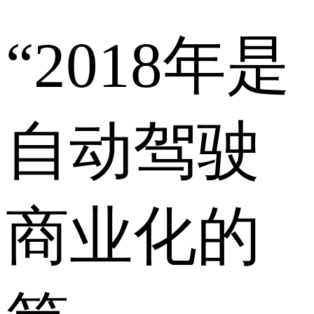
“2018年是
自动驾驶
商业化的