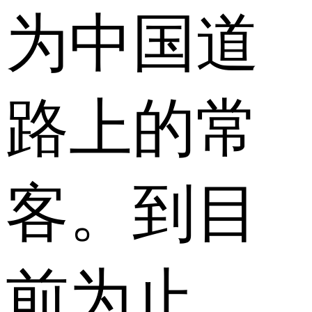
为中国道
路上的常
客。到目
前为止，