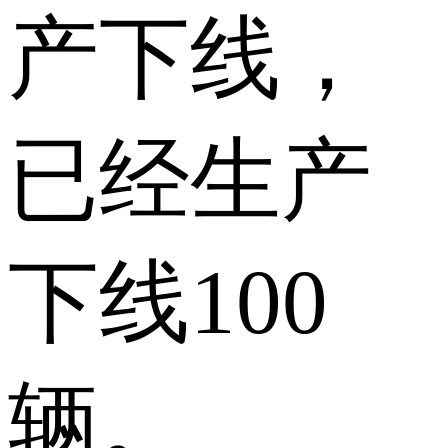
产下线，
已经生产
下线100
辆。