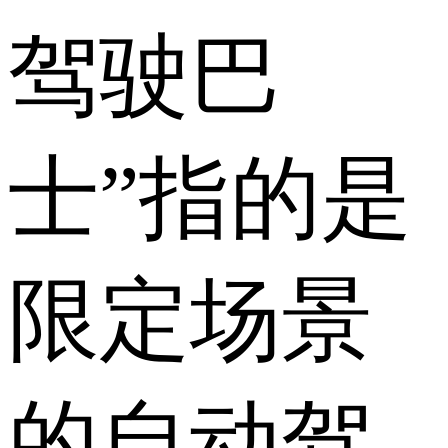
驾驶巴
士”指的是
限定场景
的自动驾