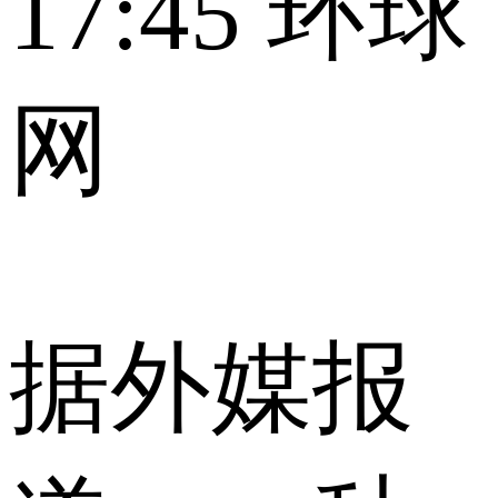
17:45
环球
网
据外媒报