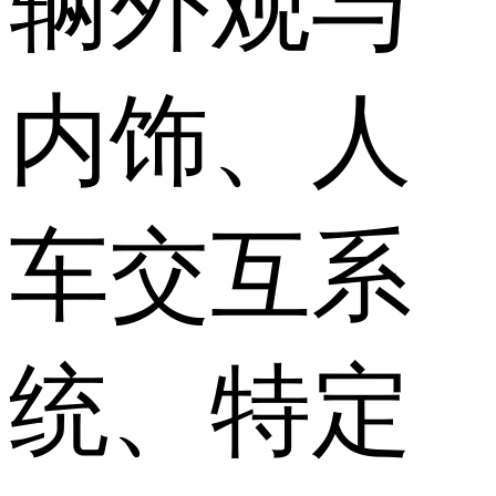
辆外观与
内饰、人
车交互系
统、特定