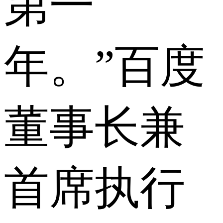
第一
年。”百度
董事长兼
首席执行