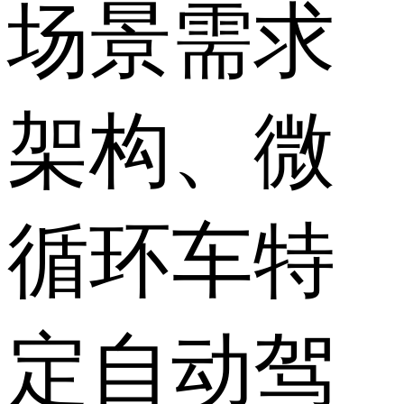
场景需求
架构、微
循环车特
定自动驾