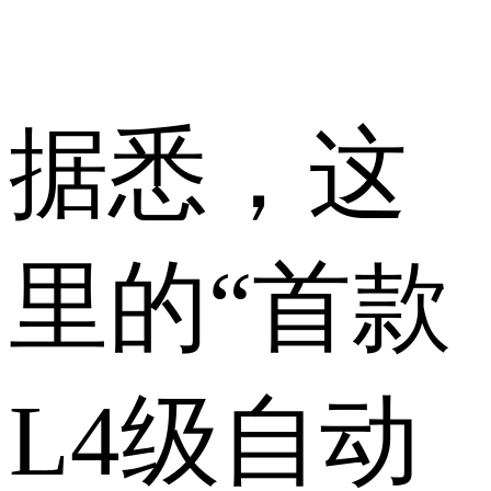
据悉，这
里的“首款
L4级自动