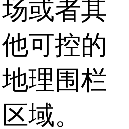
场或者其
他可控的
地理围栏
区域。