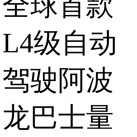
全球首款
L4级自动
驾驶阿波
龙巴士量