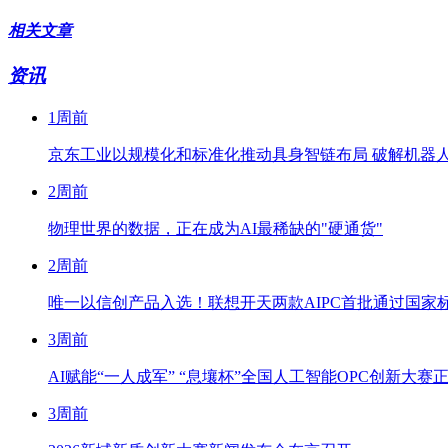
相关文章
资讯
1周前
京东工业以规模化和标准化推动具身智链布局 破解机器
2周前
物理世界的数据，正在成为AI最稀缺的"硬通货"
2周前
唯一以信创产品入选！联想开天两款AIPC首批通过国家标
3周前
AI赋能“一人成军” “息壤杯”全国人工智能OPC创新大赛
3周前