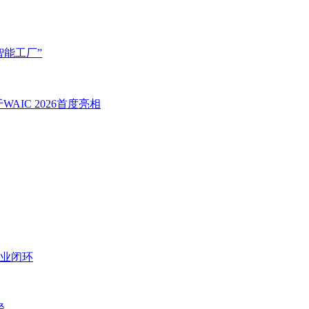
智能工厂”
IC 2026首度亮相
业闭环
径