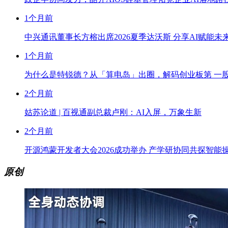
1个月前
中兴通讯董事长方榕出席2026夏季达沃斯 分享AI赋能未
1个月前
为什么是特锐德？从「算电岛」出圈，解码创业板第 一
2个月前
姑苏论道 | 百视通副总裁卢刚：AI入屏，万象生新
2个月前
开源鸿蒙开发者大会2026成功举办 产学研协同共探智能
原创