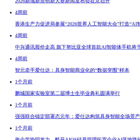
2026新域新质创新大赛新闻发布会在京召开
4周前
香港生产力促进局参展“2026世界人工智能大会”打造“AI
4周前
中兴通讯股价走高 旗下努比亚全球首款AI智能体手机将于WA
4周前
智元牵手爱仕达：具身智能商业化的“数据突围”样本
1个月前
鹏城国家实验室第二届博士生毕业典礼圆满举行
1个月前
强强联合锚定部署态元年：爱仕达构筑具身智能全场景产
1个月前
政企学协同发力，酷开AIOS硅基管理拓宽企业AI落地路