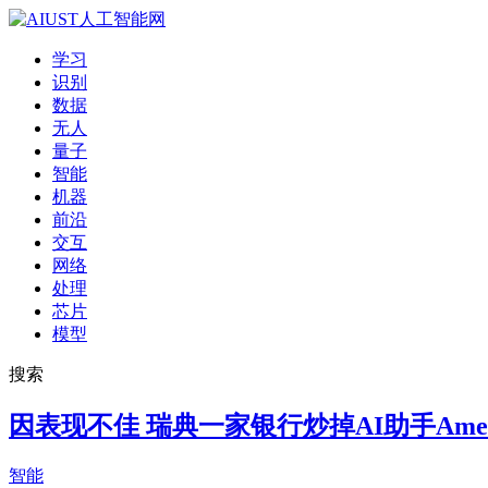
学习
识别
数据
无人
量子
智能
机器
前沿
交互
网络
处理
芯片
模型
搜索
因表现不佳 瑞典一家银行炒掉AI助手Amel
智能