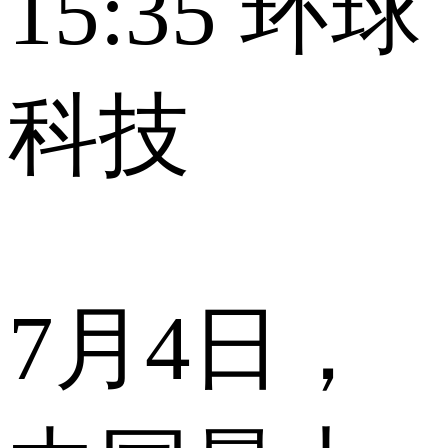
15:35
环球
科技
7月4日，