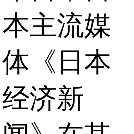
本主流媒
体《日本
经济新