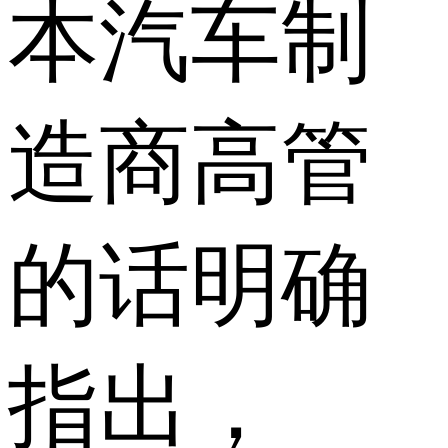
本汽车制
造商高管
的话明确
指出，