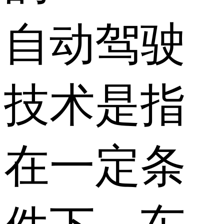
自动驾驶
技术是指
在一定条