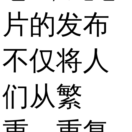
片的发布
不仅将人
们从繁