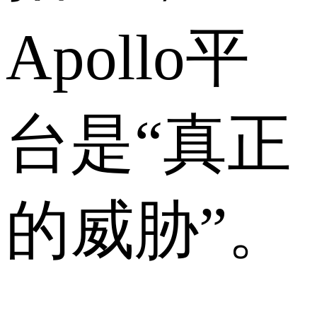
Apollo平
台是“真正
的威胁”。