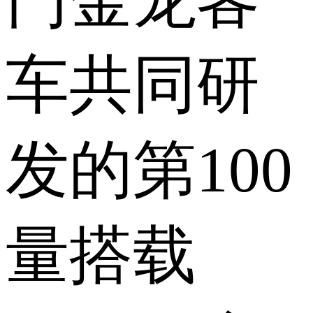
车共同研
发的第100
量搭载