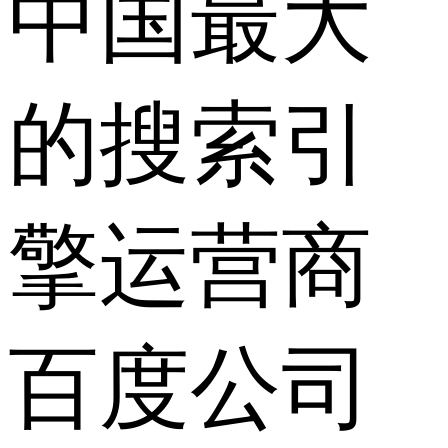
中国最大
的搜索引
擎运营商
百度公司