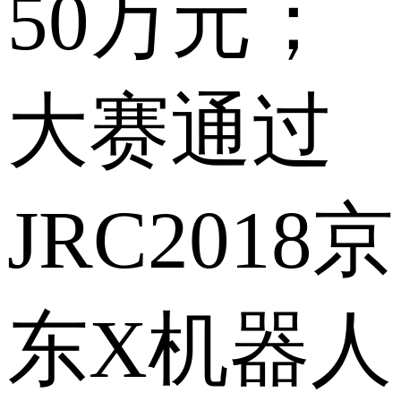
50万元；
大赛通过
JRC2018京
东X机器人