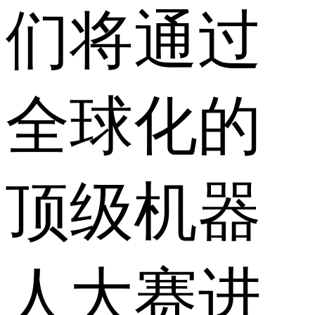
们将通过
全球化的
顶级机器
人大赛进