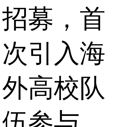
招募，首
次引入海
外高校队
伍参与，