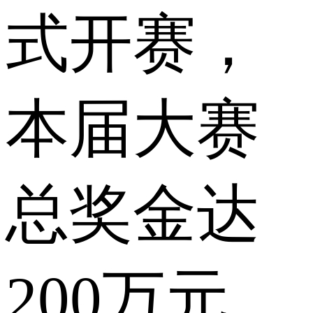
式开赛，
本届大赛
总奖金达
200万元。