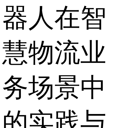
器人在智
慧物流业
务场景中
的实践与