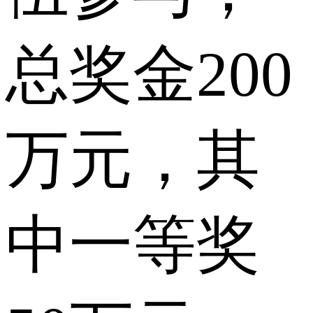
总奖金200
万元，其
中一等奖