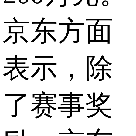
京东方面
表示，除
了赛事奖