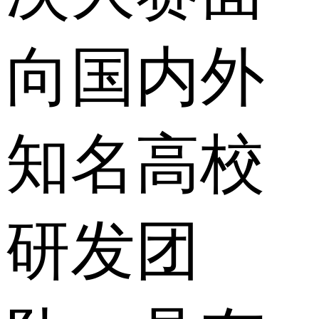
向国内外
知名高校
研发团