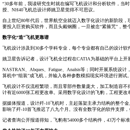
“30多年前，我读研究生时就在编写飞机设计和分析软件，当
授、NH40飞机总设计师姚卫星觉得不可思议。
自上世纪80年代后，世界航空业就迈入数字化设计的新阶段
要投入巨资购买软件，而且头戴钢圈，一旦被念“紧箍咒”，整
数字化“造”飞机更靠谱
飞机设计涉及到30多个学科专业，每个专业都有自己的设计软
姚卫星告诉记者，设计飞机全过程在CATIA为基础的平台上开展
NASTRAN、Abques、Fatigue、Analsis等；同
算机中“组装”成飞机，并输入各种参数模拟现实环境进行测试
飞机设计不仅流程繁琐，而且零部件数量庞大，加工制造容不
计有近6000张工程更改单。采用数字化设计的飞豹，工程更改单
据媒体报道，设计歼-10飞机时，主起落架主承力结构的整个
影响了歼-10首飞推迟了八九个月。没有全数字化的软件支撑
记者查询公开报道得知，飞豹有54000多个结构件，43万个