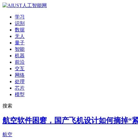
学习
识别
数据
无人
量子
智能
机器
前沿
交互
网络
处理
芯片
模型
搜索
航空软件困窘，国产飞机设计如何摘掉“紧
航空