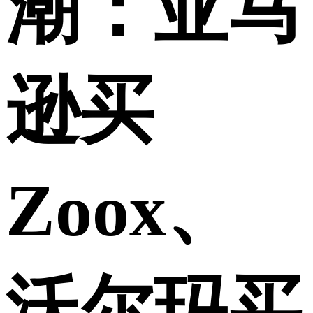
潮：亚马
逊买
Zoox、
沃尔玛买