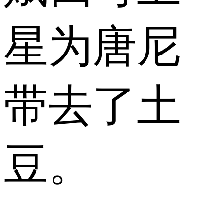
星为唐尼
带去了土
豆。