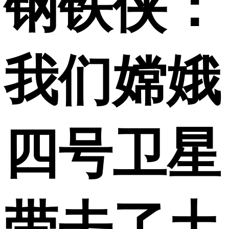
钢铁侠：
我们嫦娥
四号卫星
带去了土