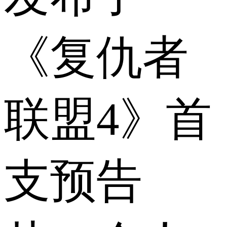
《复仇者
联盟4》首
支预告