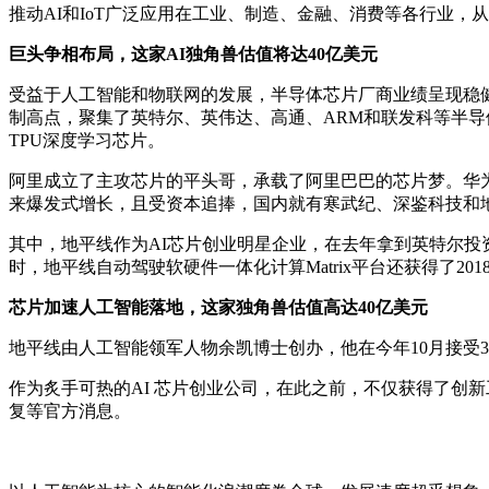
推动AI和IoT广泛应用在工业、制造、金融、消费等各行业
巨头争相布局，这家AI独角兽估值将达40亿美元
受益于人工智能和物联网的发展，半导体芯片厂商业绩呈现稳
制高点，聚集了英特尔、英伟达、高通、ARM和联发科等半导
TPU深度学习芯片。
阿里成立了主攻芯片的平头哥，承载了阿里巴巴的芯片梦。华为
来爆发式增长，且受资本追捧，国内就有寒武纪、深鉴科技和
其中，地平线作为AI芯片创业明星企业，在去年拿到英特尔
时，地平线自动驾驶软硬件一体化计算Matrix平台还获得了20
芯片加速人工智能落地，这家独角兽估值高达40亿美元
地平线由人工智能领军人物余凯博士创办，他在今年10月接受36
作为炙手可热的AI 芯片创业公司，在此之前，不仅获得了创新
复等官方消息。