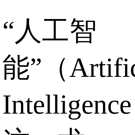
“人工智
能”（Artific
Intelligenc