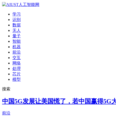
学习
识别
数据
无人
量子
智能
机器
前沿
交互
网络
处理
芯片
模型
搜索
中国5G发展让美国慌了，若中国赢得5G
前沿