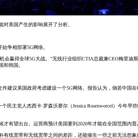
可能对美国产生的影响展开了分析。
始争相部署5G网络。
球5G大战。”无线行业组织CTIA总裁兼CEO梅里迪斯·阿特维尔·贝克
国和韩国。
文件建议美国政府考虑建设一个5G网络。报告认为，倘若中国在
人杰西卡·罗森沃赛尔（Jessica Rosenworcel）今年早些
才有望出台。运营商预计美国要到2020年才能在全国范围内普
填补有线宽带和无线宽带之间的差距，还能催生一些之前无法想象