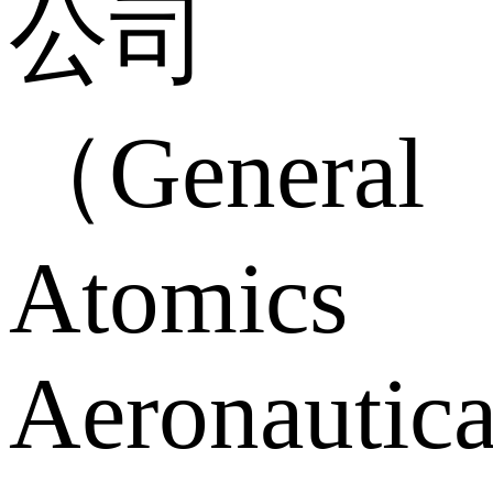
公司
（General
Atomics
Aeronautica