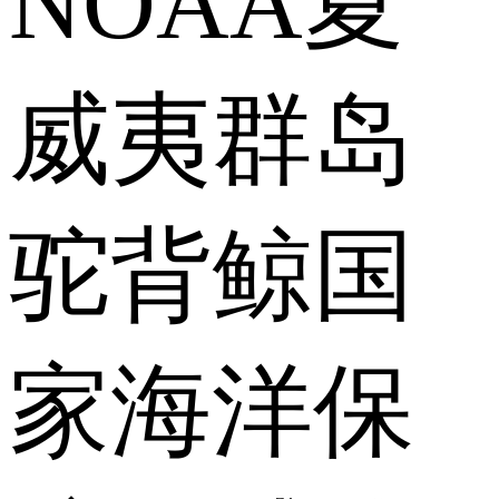
NOAA夏
威夷群岛
驼背鲸国
家海洋保