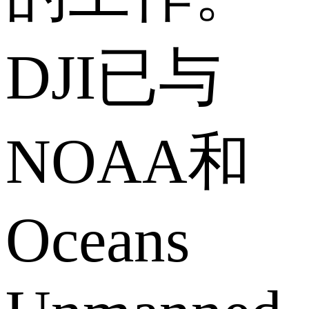
DJI已与
NOAA和
Oceans