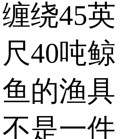
缠绕45英
尺40吨鲸
鱼的渔具
不是一件