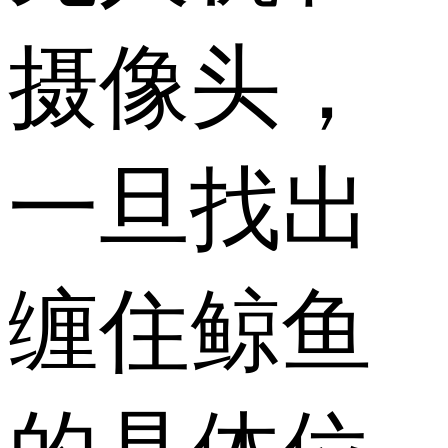
摄像头，
一旦找出
缠住鲸鱼