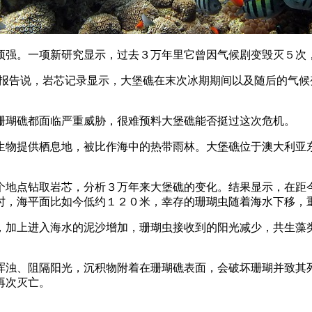
顽强。一项新研究显示，过去３万年里它曾因气候剧变毁灭５次
表报告说，岩芯记录显示，大堡礁在末次冰期期间以及随后的气
珊瑚礁都面临严重威胁，很难预料大堡礁能否挺过这次危机。
生物提供栖息地，被比作海中的热带雨林。大堡礁位于澳大利亚
个地点钻取岩芯，分析３万年来大堡礁的变化。结果显示，在距
时，海平面比如今低约１２０米，幸存的珊瑚虫随着海水下移，
，加上进入海水的泥沙增加，珊瑚虫接收到的阳光减少，共生藻
浑浊、阻隔阳光，沉积物附着在珊瑚礁表面，会破坏珊瑚并致其
再次灭亡。