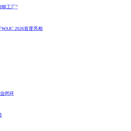
智能工厂”
IC 2026首度亮相
业闭环
径