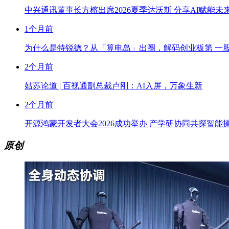
中兴通讯董事长方榕出席2026夏季达沃斯 分享AI赋能未
1个月前
为什么是特锐德？从「算电岛」出圈，解码创业板第 一
2个月前
姑苏论道 | 百视通副总裁卢刚：AI入屏，万象生新
2个月前
开源鸿蒙开发者大会2026成功举办 产学研协同共探智能
原创