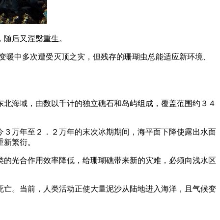
，随后又涅槃重生。
候变暖中多次遭受灭顶之灾，但残存的珊瑚虫总能适应新环境、
东北海域，由数以千计的独立礁石和岛屿组成，覆盖范围约３４
今３万年至２．２万年的末次冰期期间，海平面下降使露出水面
重新繁衍。
类的光合作用效率降低，给珊瑚礁带来新的灾难，必须向浅水区
死亡。当前，人类活动正使大量泥沙从陆地进入海洋，且气候变