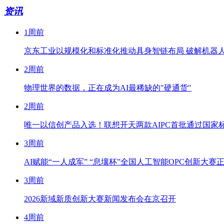
资讯
1周前
京东工业以规模化和标准化推动具身智链布局 破解机器
2周前
物理世界的数据，正在成为AI最稀缺的"硬通货"
2周前
唯一以信创产品入选！联想开天两款AIPC首批通过国家标
3周前
AI赋能“一人成军” “息壤杯”全国人工智能OPC创新大赛
3周前
2026新域新质创新大赛新闻发布会在京召开
4周前