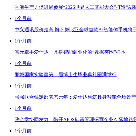
香港生产力促进局参展“2026世界人工智能大会”打造“AI
1个月前
中兴通讯股价走高 旗下努比亚全球首款AI智能体手机将于WA
1个月前
智元牵手爱仕达：具身智能商业化的“数据突围”样本
1个月前
鹏城国家实验室第二届博士生毕业典礼圆满举行
1个月前
强强联合锚定部署态元年：爱仕达构筑具身智能全场景产
1个月前
政企学协同发力，酷开AIOS硅基管理拓宽企业AI落地路
1个月前