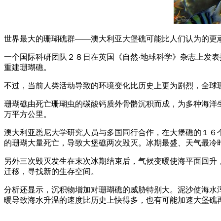
世界最大的珊瑚礁群——澳大利亚大堡礁可能比人们认为的更
一个国际科研团队２８日在英国《自然·地球科学》杂志上发
重建珊瑚礁。
不过，当前人类活动导致的环境变化比历史上更为剧烈，全球
珊瑚礁由死亡珊瑚虫的碳酸钙质外骨骼沉积而成，为多种海洋
万平方公里。
澳大利亚悉尼大学研究人员与多国同行合作，在大堡礁的１６
的珊瑚大量死亡，导致大堡礁两次毁灭。冰期最盛、天气最冷
另外三次毁灭发生在末次冰期结束后，气候变暖使海平面回升
迁移，寻找新的生存空间。
分析还显示，沉积物增加对珊瑚礁的威胁特别大。泥沙使海水
暖导致海水升温的速度比历史上快得多，也有可能加速大堡礁