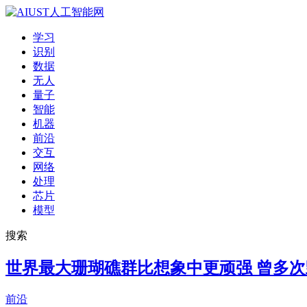
学习
识别
数据
无人
量子
智能
机器
前沿
交互
网络
处理
芯片
模型
搜索
世界最大珊瑚礁群比想象中更顽强 曾多
前沿