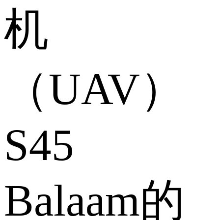
机
（UAV）
S45
Balaam的