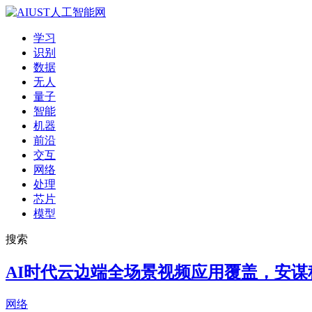
学习
识别
数据
无人
量子
智能
机器
前沿
交互
网络
处理
芯片
模型
搜索
AI时代云边端全场景视频应用覆盖，安谋科技
网络