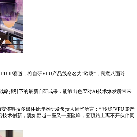
 IP赛道，将自研VPU产品线命名为“玲珑”，寓意八面玲
”产品战略指引下的最新自研成果，能够出色应对AI技术爆发所带来
科技多媒体处理器研发负责人周华所言：“‘玲珑’VPU IP产
沿技术创新，犹如翻越一座又一座险峰，登顶路上离不开伙伴同