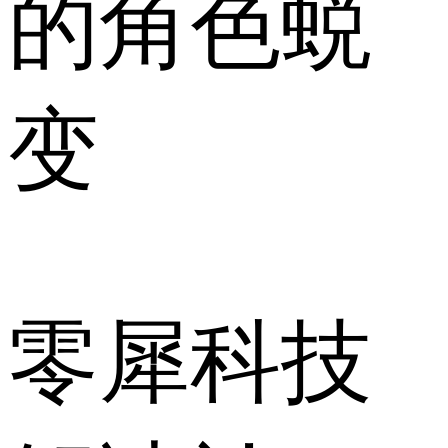
的角色蜕
变
零犀科技