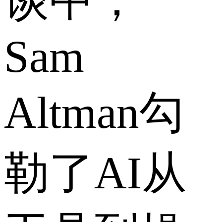
谈中，
Sam
Altman勾
勒了AI从