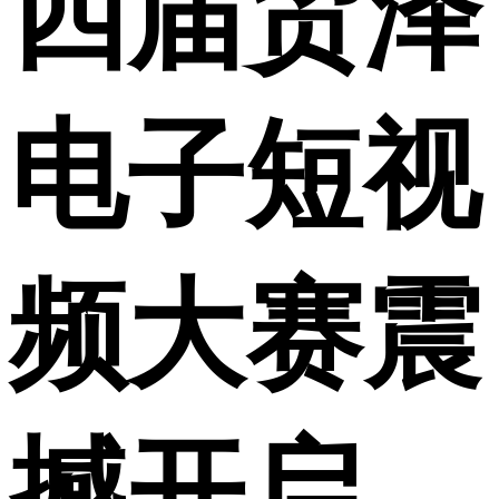
四届贸泽
电子短视
频大赛震
撼开启