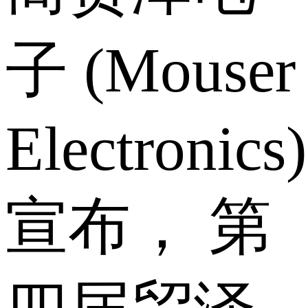
子 (Mouser
Electronics)
宣布， 第