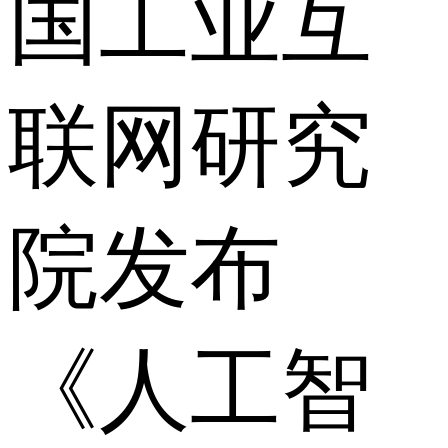
国工业互
联网研究
院发布
《人工智