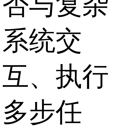
否与复杂
系统交
互、执行
多步任