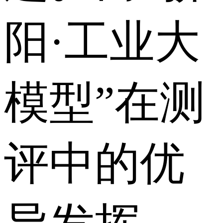
阳·工业大
模型”在测
评中的优