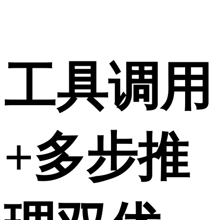
工具调用
+多步推