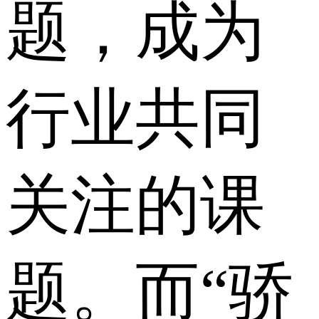
题，成为
行业共同
关注的课
题。而“骄