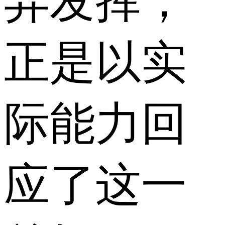
异发挥，
正是以实
际能力回
应了这一