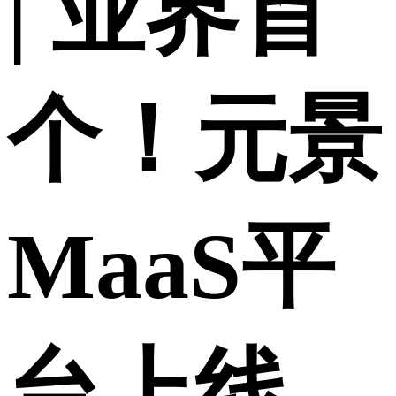
| 业界首
个！元景
MaaS平
台上线