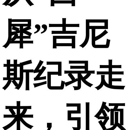
犀”吉尼
斯纪录走
来，引领