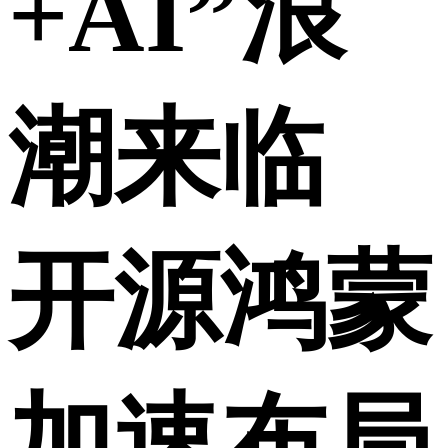
+AI”浪
潮来临
开源鸿蒙
加速布局