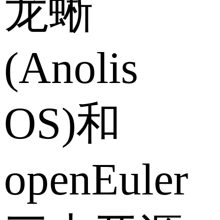
龙蜥
(Anolis
OS)和
openEuler