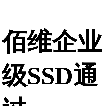
佰维企业
级SSD通