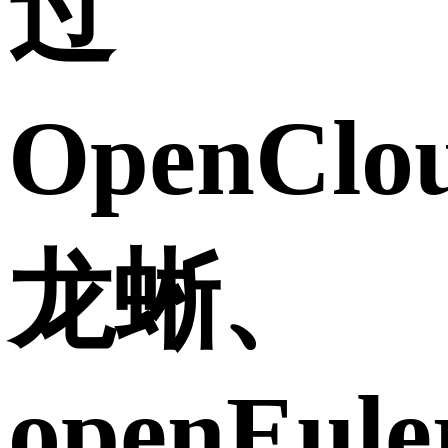
过
OpenCl
龙蜥、
openEule