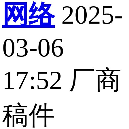
网络
2025-
03-06
17:52
厂商
稿件