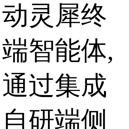
动灵犀终
端智能体,
通过集成
自研端侧