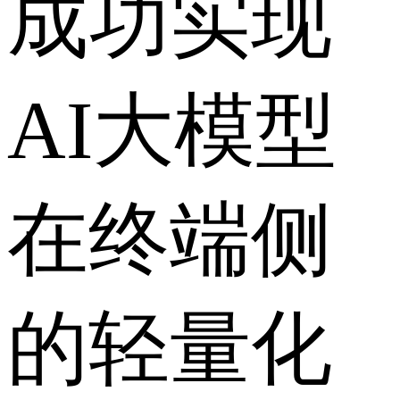
成功实现
AI大模型
在终端侧
的轻量化