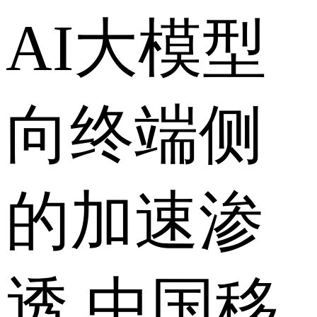
AI大模型
向终端侧
的加速渗
透,中国移