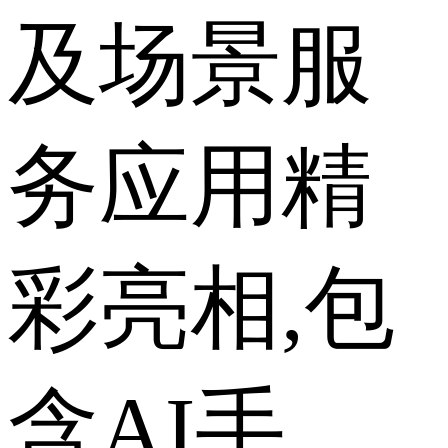
及场景服
务应用精
彩亮相,包
含AI手