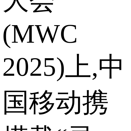
大会
(MWC
2025)上,中
国移动携