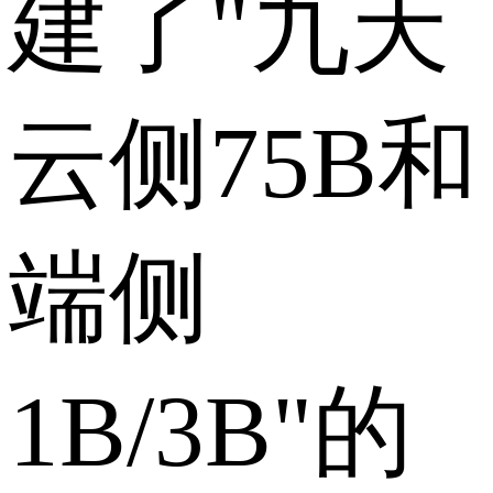
建了"九天
云侧75B和
端侧
1B/3B"的