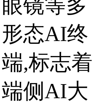
眼镜等多
形态AI终
端,标志着
端侧AI大