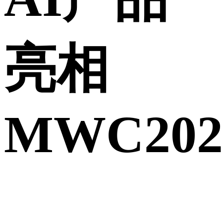
亮相
MWC202