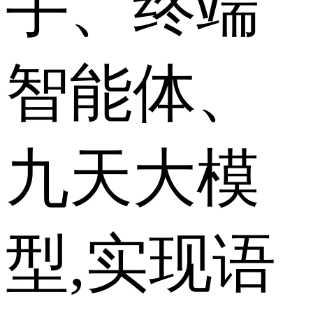
手、终端
智能体、
九天大模
型,实现语