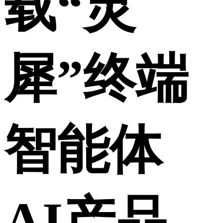
载“灵
犀”终端
智能体
AI产品