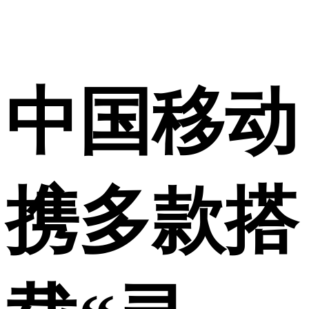
中国移动
携多款搭