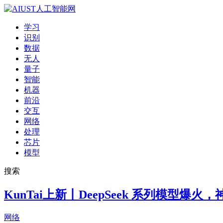
学习
识别
数据
无人
量子
智能
机器
前沿
交互
网络
处理
芯片
模型
搜索
KunTai上新丨DeepSeek 系列模型
网络