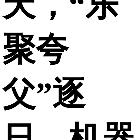
天，“乐
聚夸
父”逐
日，机器