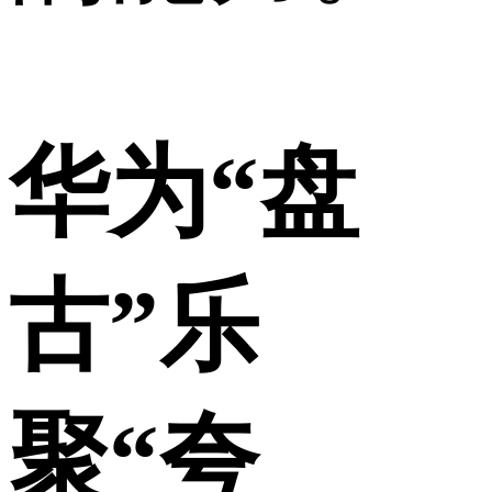
华为“盘
古”乐
聚“夸