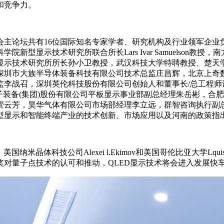
和竞争力。
会主论坛共有16位国际知名专家学者、研究机构及行业领军企业
型显示技术研究所联合所长Lars Ivar Samuelson
示技术研究所所长孙小卫教授，武汉科技大学特聘教授、楚天学
深圳市大族半导体装备科技有限公司技术总监庄昌辉，北京上奇
监李战召，深圳英伦科技股份有限公司创始人和董事长/总工程师
电子装备(集团)股份有限公司平板显示事业部副总经理朱岳彬，
管云芳，昊华气体有限公司市场部经理李立远，群智咨询执行副
型显示和智能终端产业的技术创新、市场应用以及河南的政策指
i、美国纳米晶体科技公司Alexei l.Ekimov和美国哥伦比亚大学L
对量子点技术的认可和推动，QLED显示技术将会进入发展快