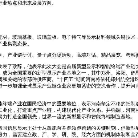
行业热点和未来发展方向。
靶材、玻璃基板、玻璃盖板、电子特气等显示材料领域关键技术
产业集聚态势。
享、产业链研讨、量子点分场活动、高端对话、精品展览、考察
发表了致辞，他表示此次大会是首届新型显示和智能终端产业链
，成为全国重要的新型显示产业基地之一，其中郑州、洛阳、鹤
商和关键的零部件供应商。“十四五”期间河南将依托郑州航空港
进一步加强全球显示产业链企业家更加紧密的交流合作，提升河
能终端产业在国民经济中的重要地位，表示河南坚定不移的把制
工业化，打造重点产业链，构建现代化产业体系。并强调，河南
聚力打造全国领先，世界一流的新型显示和智能终端制造基地。
我国信息显示正处于从跟跑向并跑领跑跨越的关键时刻，但新型
努力，需要建立政、产、学、研、院、经六方面的机制体制和全