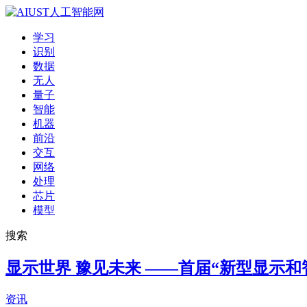
学习
识别
数据
无人
量子
智能
机器
前沿
交互
网络
处理
芯片
模型
搜索
显示世界 豫见未来 ——首届“新型显示
资讯