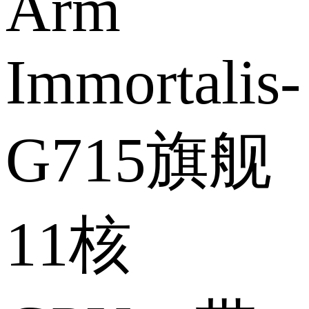
Arm
Immortalis-
G715旗舰
11核