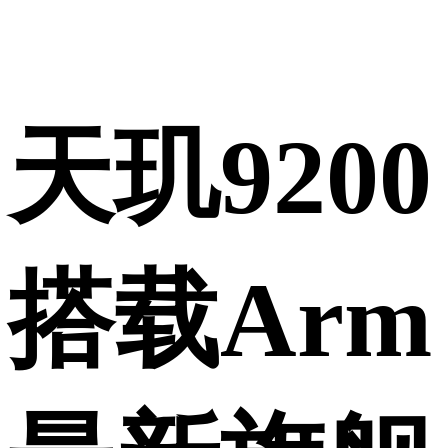
天玑9200
搭载Arm