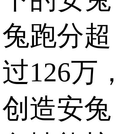
兔跑分超
过126万，
创造安兔