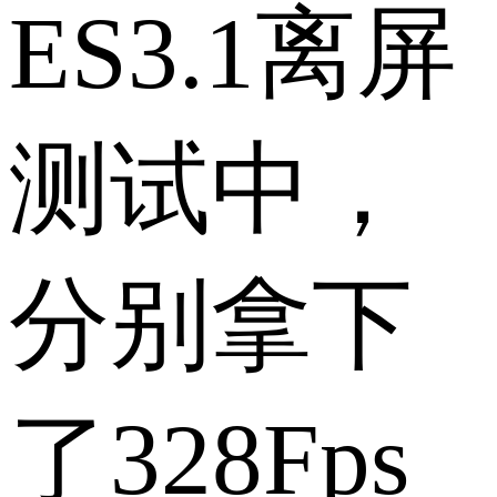
ES3.1离屏
测试中，
分别拿下
了328Fps