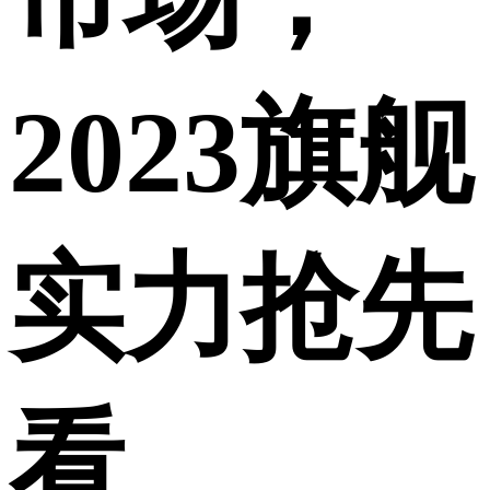
2023旗舰
实力抢先
看