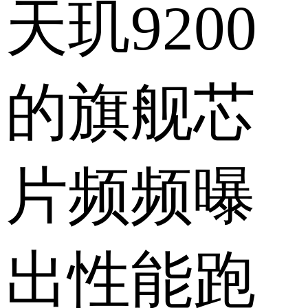
天玑9200
的旗舰芯
片频频曝
出性能跑