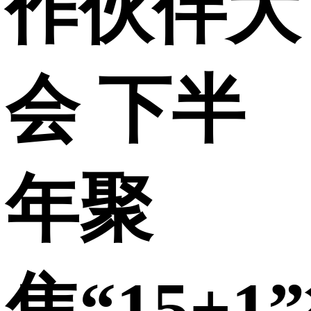
作伙伴大
会 下半
年聚
焦“15+1